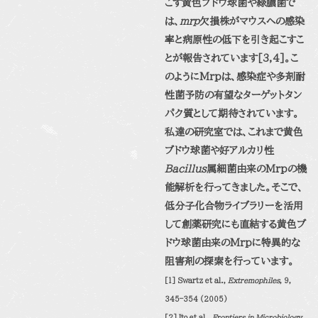
こす黄色ブドウ球菌や緑膿菌で
は、
mrp
欠損株がマウスへの感染
率と病原性の低下を引き起こすこ
とが報告されています[3,4]。こ
のようにMrpは、感染症や多剤耐
性菌予防の有望なターゲットタン
パク質として期待されています。
私達の研究室では、これまで黄色
ブドウ球菌や好アルカリ性
Bacillus
属細菌由来のMrpの機
能解析を行ってきました。そこで、
低分子化合物ライブラリーを活用
して創薬研究にも直結する黄色ブ
ドウ球菌由来のMrpに特異的な
阻害剤の探索を行っています。
[1] Swartz et al.,
Extremophiles
, 9,
345–354 (2005)
[2] Ito et al.,
Frontiers in Microbiology
,