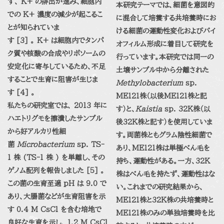
ず、 K+ の排出が進み、細胞内
本研究テーマでは、細菌を意図的
での K+ 濃度の減少が起こるこ
に混合して培養する共培養時にお
とが知られていま
ける細菌の運動性変化およびバイ
す [3] 。 K+ は細胞内でタンパ
オフィルム形成に着目して研究を
ク質や核酸の合成やリボソームの
行っています。本研究では同一の
安定化に寄与しているため、不足
土壌サンプル中から分離された
することで生育に阻害が生じま
Methylobacterium
sp.
す [4] 。
ME121
株（以後
ME121
株と記
私たちの研究室では、
2013
年に
す）と、
Kaistia
sp. 32K
株（以
ハエトリグモを擦潰したサンプル
後
32K
株と記す）を使用していま
から好アルカリ性細
す。両菌株ともグラム陰性細菌で
菌
Microbacterium
sp. TS-
あり、
ME121
株は単極べん毛を
1
株
(TS-1
株
)
を単離し、その
持ち、運動性がある。一方、
32K
ゲノム配列を報告しました
[5]
。
株はべん毛を持たず、運動性はな
この菌の生育至適
pH
は
9.0
で
い。これまでの研究結果から、
あり、大腸菌などが生育阻害を示
ME121
株と
32K
株の共培養時と
す
0.4 M CsCl
を含む培地で
ME121
株のみの単独培養時を比
良好な生育を示し、
1.2 M CsCl