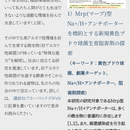
ている生物は、極限環境微生物と
いって私たち人間がとても生活で
1）Mrp(マープ)型
きないような過酷な環境を好んで
Na+/H+アンチポーター
生息しています（上図）。
を標的とする新規黄色ブ
その中でも高アルカリ性環境を好
ドウ球菌生育阻害剤の探
んで生育する微生物（好アルカリ
索
性細菌）が持っている“特殊な能
力”を解明し、社会に役立てる研
（キーワード：
黄色ブドウ球
究を推進しています。好アルカリ
菌、創薬ターゲット、
性細菌が生産する酵素やそこから
Na+/H+
アンチポーター、阻
作り出される産物は、私たちの社
会の中で役立っています。詳しく
害剤探索
）
は、
講談社ブルーバックスWeb
本研究の研究対象であるMrp型
に記事を書いていますので是非
Na+/H+アンチポーターは、多く
お読みください。
の微生物に普遍的に存在します
[1,2]。また、細菌感染症を引き起