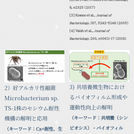
8, e2325 (2017)
[3] Kosono et al.,
Journal of
Bacteriology,
187, 5242–5248 (2005)
[4] Vaish et al.,
Journal of
Bacteriology,
200, e00611-17 (2018)
3) 共培養微生物におけ
2）好アルカリ性細菌
るバイオフィルム形成や
Microbacterium sp.
運動性向上の解明
TS-1株のセシウム耐性
機構の解明と応用
（キーワード：
共培養（シン
ビオシス）・バイオフィル
（キーワード：
Cs+
耐性、生