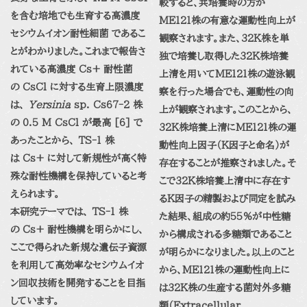
較すると、共培養時の方が
を含む培地でも生育する高濃度
ME121
株の有意な運動性向上が
セシウムイオン耐性細菌
であるこ
観察されます。また、
32K
株を単
とがわかりました。これまで報告さ
独で培養し取得した
32K
株培養
れている高濃度
Cs+
耐性菌
上清を用いて
ME121
株の遊泳観
の
CsCl
に対する生育上限濃度
察を行った場合でも、運動性の向
は、
Yersinia
sp. Cs67-2
株
上が観察されます。このことから、
の
0.5 M CsCl
が最高
[6]
で
32K
株培養上清に
ME121
株の運
あったことから、
TS-1
株
動性向上因子（
K
因子と命名
）が
は
Cs+
に対して新規性が高く特
存在することが推察されました。そ
殊な耐性機構を保持していると考
こで
32K
株培養上清中に存在す
えられます。
る
K
因子の精製および同定を試み
本研究テーマでは、
TS-1
株
た結果、組成の約
55%
が中性糖
の
Cs+
耐性機構を明らかにし、
から構成される多糖類であること
ここで得られた新規な遺伝子資源
が明らかになりました。以上のこと
を利用して高効率なセシウムイオ
から、
ME121
株の運動性向上に
ン回収技術を開発することを目指
は
32K
株の生産する
菌対外多糖
しています。
類
（
Extracellular