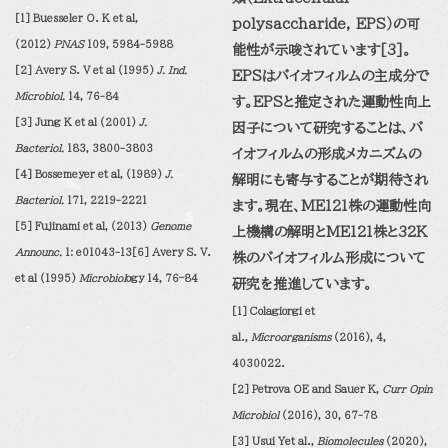
[1] Buesseler O. K et al,
polysaccharide,
EPS
）の可
(2012)
PNAS
109, 5984-5988
能性が示唆されています
[3]
。
[2] Avery S. V et al (1995)
J. Ind.
EPS
はバイオフィルムの主成分で
Microbiol.
14, 76-84
す。
EPS
と推定された運動性向上
[3] Jung K et al (2001)
J.
因子について研究することは、バ
Bacteriol.
183, 3800-3803
イオフィルムの形成メカニズムの
[4] Bossemeyer et al, (1989)
J.
解明にも寄与することが期待され
Bacteriol.
171, 2219-2221
ます。現在、
ME121
株の運動性向
[5] Fujinami et al, (2013)
Genome
上機構の解明と
ME121
株と
32K
Announc.
1: e01043-13
[6] Avery S. V.
株のバイオフィルム形成について
et al (1995)
Microbiol
ogy 14, 76–84
研究を推進しています。
[1] Colagiorgi et
al.,
Microorganisms
(2016), 4,
4030022.
[2] Petrova OE and Sauer K,
Curr Opin
Microbiol
(2016), 30, 67-78
[3] Usui Yet al.,
Biomolecules
(2020),