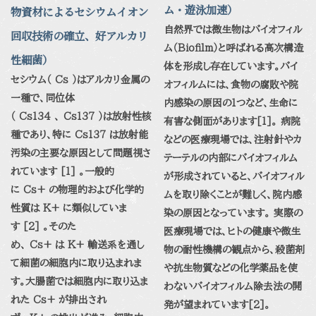
ム・遊泳加速
）
物資材によるセシウムイオン
自然界では微生物はバイオフィル
回収技術の確立、好アルカリ
ム（
Biofilm
）と呼ばれる高次構造
性細菌
）
体を形成し存在しています。バイ
セシウム（ Cs ）はアルカリ金属の
オフィルムには、食物の腐敗や院
一種で、同位体
内感染の原因の
1
つなど、生命に
（ Cs134 、 Cs137 ）は放射性核
有害な側面があります
[1]
。
病院
種であり、特に Cs137 は放射能
などの医療現場では、注射針やカ
汚染の主要な原因として問題視さ
テーテルの内部にバイオフィルム
れています [1] 。一般的
が形成されていると、バイオフィル
に Cs+ の物理的および化学的
ムを取り除くことが難しく、院内感
性質は K+ に類似していま
染の原因となっています。
実際の
す [2] 。そのた
医療現場では、ヒトの健康や微生
め、 Cs+ は K+ 輸送系を通し
物の耐性機構の観点から、殺菌剤
て細菌の細胞内に取り込まれま
や抗生物質などの化学薬品を使
す。大腸菌では細胞内に取り込ま
わないバイオフィルム除去法の開
れた Cs+ が排出され
発が望まれています
[2]
。